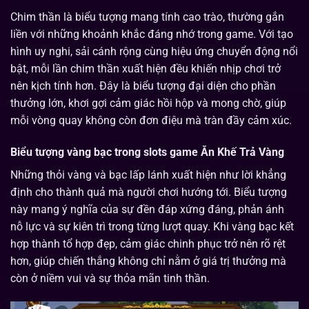
Chim thần là biểu tượng mang tính cao trào, thường gắn
liền với những khoảnh khắc đáng nhớ trong game. Với tạo
hình uy nghi, sải cánh rộng cùng hiệu ứng chuyển động nổi
bật, mỗi lần chim thần xuất hiện đều khiến nhịp chơi trở
nên kịch tính hơn. Đây là biểu tượng đại diện cho phần
thưởng lớn, khơi gợi cảm giác hồi hộp và mong chờ, giúp
mỗi vòng quay không còn đơn điệu mà tràn đầy cảm xúc.
Biểu tượng vàng bạc trong slots game Ăn Khế Trả Vàng
Những thỏi vàng và bạc lấp lánh xuất hiện như lời khẳng
định cho thành quả mà người chơi hướng tới. Biểu tượng
này mang ý nghĩa của sự đền đáp xứng đáng, phản ánh
nỗ lực và sự kiên trì trong từng lượt quay. Khi vàng bạc kết
hợp thành tổ hợp đẹp, cảm giác chinh phục trở nên rõ rệt
hơn, giúp chiến thắng không chỉ nằm ở giá trị thưởng mà
còn ở niềm vui và sự thỏa mãn tinh thần.