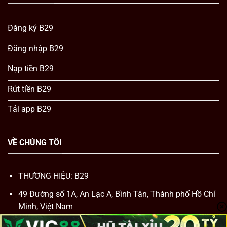
Đăng ký B29
Đăng nhập B29
Nạp tiền B29
Rút tiền B29
Tải app B29
VỀ CHÚNG TÔI
THƯƠNG HIỆU: B29
49 Đường số 1A, An Lạc A, Bình Tân, Thành phố Hồ Chí
Minh, Việt Nam
SĐT:
0963 722 968