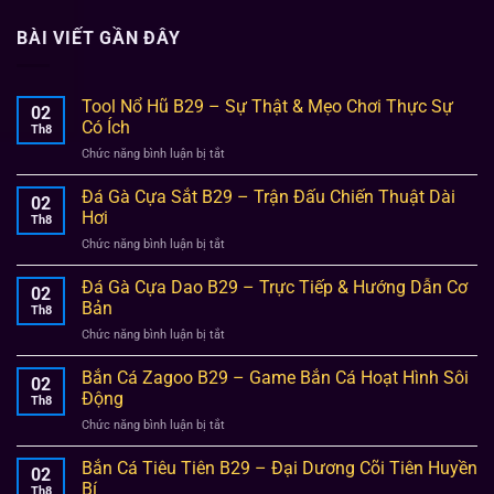
BÀI VIẾT GẦN ĐÂY
Tool Nổ Hũ B29 – Sự Thật & Mẹo Chơi Thực Sự
02
Có Ích
Th8
Chức năng bình luận bị tắt
ở
Tool
Nổ
Đá Gà Cựa Sắt B29 – Trận Đấu Chiến Thuật Dài
02
Hũ
Hơi
Th8
B29
Chức năng bình luận bị tắt
ở
–
Đá
Sự
Gà
Đá Gà Cựa Dao B29 – Trực Tiếp & Hướng Dẫn Cơ
Thật
02
Cựa
&
Bản
Th8
Sắt
Mẹo
Chức năng bình luận bị tắt
ở
B29
Chơi
Đá
–
Thực
Gà
Bắn Cá Zagoo B29 – Game Bắn Cá Hoạt Hình Sôi
Trận
Sự
02
Cựa
Đấu
Động
Có
Th8
Dao
Chiến
Ích
Chức năng bình luận bị tắt
ở
B29
Thuật
Bắn
–
Dài
Cá
Bắn Cá Tiêu Tiên B29 – Đại Dương Cõi Tiên Huyền
Trực
Hơi
02
Zagoo
Tiếp
Bí
Th8