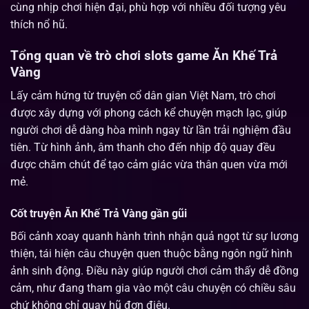
cùng nhịp chơi hiện đại, phù hợp với nhiều đối tượng yêu
thích nổ hũ.
Tổng quan về trò chơi slots game Ăn Khế Trả
Vàng
Lấy cảm hứng từ truyện cổ dân gian Việt Nam, trò chơi
được xây dựng với phong cách kể chuyện mạch lạc, giúp
người chơi dễ dàng hòa mình ngay từ lần trải nghiệm đầu
tiên. Từ hình ảnh, âm thanh cho đến nhịp độ quay đều
được chăm chút để tạo cảm giác vừa thân quen vừa mới
mẻ.
Cốt truyện Ăn Khế Trả Vàng gần gũi
Bối cảnh xoay quanh hành trình nhận quả ngọt từ sự lương
thiện, tái hiện câu chuyện quen thuộc bằng ngôn ngữ hình
ảnh sinh động. Điều này giúp người chơi cảm thấy dễ đồng
cảm, như đang tham gia vào một câu chuyện có chiều sâu
chứ không chỉ quay hũ đơn điệu.