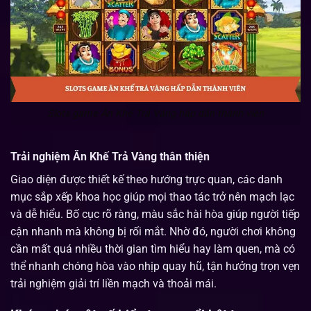
Slots game Ăn Khế Trả Vàng hấp dẫn thành viên
Trải nghiệm Ăn Khế Trả Vàng thân thiện
Giao diện được thiết kế theo hướng trực quan, các danh
mục sắp xếp khoa học giúp mọi thao tác trở nên mạch lạc
và dễ hiểu. Bố cục rõ ràng, màu sắc hài hòa giúp người tiếp
cận nhanh mà không bị rối mắt. Nhờ đó, người chơi không
cần mất quá nhiều thời gian tìm hiểu hay làm quen, mà có
thể nhanh chóng hòa vào nhịp quay hũ, tận hưởng trọn vẹn
trải nghiệm giải trí liền mạch và thoải mái.