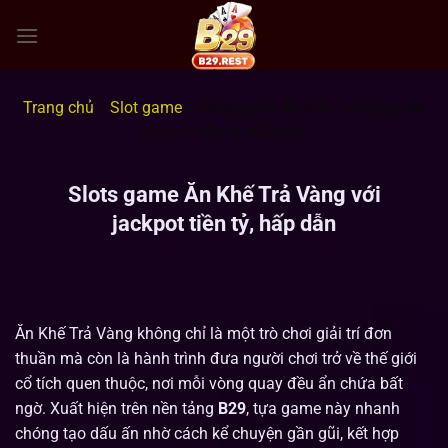
Bỏ
qua
nội
dung
Trang chủ
»
Slot game
»
Slots game Ăn Khế Trả Vàng với
jackpot tiền tỷ, hấp dẫn
Slots game Ăn Khế Trả Vàng với
jackpot tiền tỷ, hấp dẫn
Ăn Khế Trả Vàng không chỉ là một trò chơi giải trí đơn
thuần mà còn là hành trình đưa người chơi trở về thế giới
cổ tích quen thuộc, nơi mỗi vòng quay đều ẩn chứa bất
ngờ. Xuất hiện trên nền tảng
B29
, tựa game này nhanh
chóng tạo dấu ấn nhờ cách kể chuyện gần gũi, kết hợp