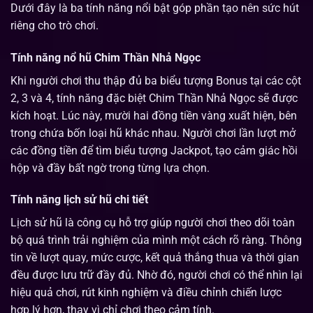
Dưới đây là ba tính năng nổi bật góp phần tạo nên sức hút
riêng cho trò chơi.
Tính năng nổ hũ Chim Thần Nhả Ngọc
Khi người chơi thu thập đủ ba biểu tượng Bonus tại các cột
2, 3 và 4, tính năng đặc biệt Chim Thần Nhả Ngọc sẽ được
kích hoạt. Lúc này, mười hai đồng tiền vàng xuất hiện, bên
trong chứa bốn loại hũ khác nhau. Người chơi lần lượt mở
các đồng tiền để tìm biểu tượng Jackpot, tạo cảm giác hồi
hộp và đầy bất ngờ trong từng lựa chọn.
Tính năng lịch sử hũ chi tiết
Lịch sử hũ là công cụ hỗ trợ giúp người chơi theo dõi toàn
bộ quá trình trải nghiệm của mình một cách rõ ràng. Thông
tin về lượt quay, mức cược, kết quả thắng thua và thời gian
đều được lưu trữ đầy đủ. Nhờ đó, người chơi có thể nhìn lại
hiệu quả chơi, rút kinh nghiệm và điều chỉnh chiến lược
hợp lý hơn, thay vì chỉ chơi theo cảm tính.