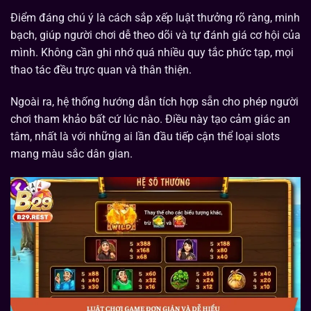
Điểm đáng chú ý là cách sắp xếp luật thưởng rõ ràng, minh
bạch, giúp người chơi dễ theo dõi và tự đánh giá cơ hội của
mình. Không cần ghi nhớ quá nhiều quy tắc phức tạp, mọi
thao tác đều trực quan và thân thiện.
Ngoài ra, hệ thống hướng dẫn tích hợp sẵn cho phép người
chơi tham khảo bất cứ lúc nào. Điều này tạo cảm giác an
tâm, nhất là với những ai lần đầu tiếp cận thể loại slots
mang màu sắc dân gian.