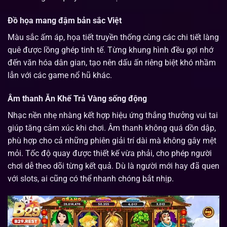
Đồ họa mang đậm bản sắc Việt
Màu sắc ấm áp, họa tiết truyền thống cùng các chi tiết làng
quê được lồng ghép tinh tế. Từng khung hình đều gợi nhớ
đến văn hóa dân gian, tạo nên dấu ấn riêng biệt khó nhầm
lẫn với các game nổ hũ khác.
Âm thanh Ăn Khế Trả Vàng sống động
Nhạc nền nhẹ nhàng kết hợp hiệu ứng thắng thưởng vui tai
giúp tăng cảm xúc khi chơi. Âm thanh không quá dồn dập,
phù hợp cho cả những phiên giải trí dài mà không gây mệt
mỏi. Tốc độ quay được thiết kế vừa phải, cho phép người
chơi dễ theo dõi từng kết quả. Dù là người mới hay đã quen
với slots, ai cũng có thể nhanh chóng bắt nhịp.