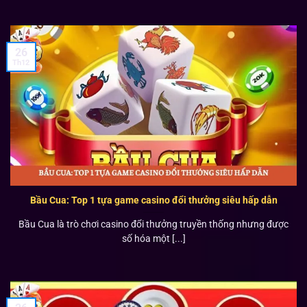
26
Th12
Bầu Cua: Top 1 tựa game casino đổi thưởng siêu hấp dẫn
Bầu Cua là trò chơi casino đổi thưởng truyền thống nhưng được
số hóa một [...]