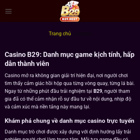
Bỏ
qua
nội
dung
Trang chủ
»
Casino
Casino B29: Danh mục game kịch tính, hấp
dẫn thành viên
Casino mở ra không gian giải trí hiện đại, nơi người chơi
tìm thấy cảm giác hồi hộp qua từng vòng quay, từng lá bài.
Ngay từ những phút đầu trải nghiệm tại
B29
, người tham
gia đã có thể cảm nhận rõ sự đầu tư về nội dung, nhịp độ
và cảm xúc mà nền tảng này mang lại.
Khám phá chung về danh mục casino trực tuyến
Danh mục trò chơi được xây dựng với định hướng lấy trải
nghiệm người chơi làm trung tâm. Mỗi tựa game đều có