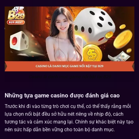
Casino là danh mục game nổi bật tại B29
Những tựa game casino được đánh giá cao
Trước khi đi vào từng trò chơi cụ thể, có thể thấy rằng mỗi
lựa chọn nổi bật đều sở hữu nét riêng về nhịp độ, cách
tương tác và cảm xúc mang lại. Chính sự khác biệt này tạo
nên sức hấp dẫn bền vững cho toàn bộ danh mục.