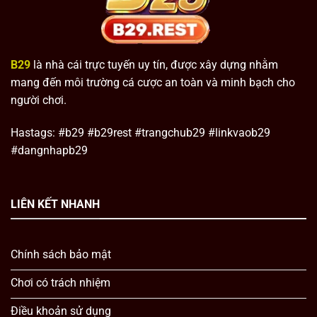
B29
là nhà cái trực tuyến uy tín, được xây dựng nhằm
mang đến môi trường cá cược an toàn và minh bạch cho
người chơi.
Hastags: #b29 #b29rest #trangchub29 #linkvaob29
#dangnhapb29
LIÊN KẾT NHANH
Chính sách bảo mật
Chơi có trách nhiệm
Điều khoản sử dụng