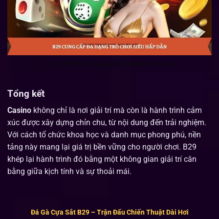
Quy trình tham gia game casino đơn giản
Tổng kết
Casino
không chỉ là nơi giải trí mà còn là hành trình cảm
xúc được xây dựng chỉn chu, từ nội dung đến trải nghiệm.
Với cách tổ chức khoa học và danh mục phong phú, nền
tảng này mang lại giá trị bền vững cho người chơi. B29
khép lại hành trình đó bằng một không gian giải trí cân
bằng giữa kịch tính và sự thoải mái.
Đá Gà Cựa Sắt B29 – Trận Đấu Chiến Thuật Dài Hơi