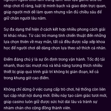
nhịp chơi rõ ràng, luật lệ minh bạch và giao diện trực quan,
giúp người mới dễ làm quen nhưng vẫn đủ chiều sâu để
giữ chân người lâu năm.
Sự đa dạng thể hiện ở cách kết hợp nhiều phong cách giải
trí khác nhau. Từ các trò mang tính chiến thuật đến những
lựa chọn thiên về may mắn, tất cả đều được sắp xếp khoa
học để người chơi dễ dàng chọn lựa theo sở thích cá nhân.
Điểm đáng chú ý là sự ổn định trong vận hành. Tốc độ tải
nhanh, thao tác mượt mà và khả năng tương thích nhiều
thiết bị giúp quá trình giải trí không bị gián đoạn, kể cả
trong khung giờ cao điểm.
Không chỉ dừng ở việc cung cấp trò chơi, hệ thống còn liên
tục cập nhật nội dung mới. Điều này tạo cảm giác tươi mới,
giúp casino luôn giữ được sức hút dài lâu và tránh sự
nhàm chán cho cộng đồng thành viên.