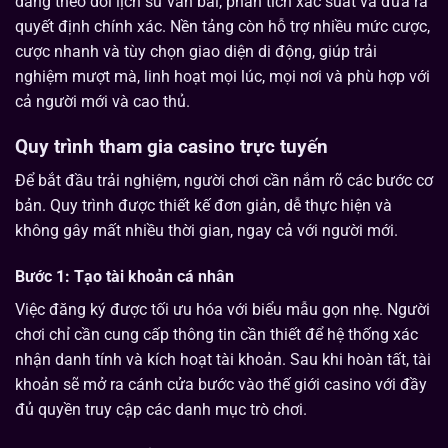
dàng theo dõi lịch sử ván bài, phân tích xác suất và đưa ra
quyết định chính xác. Nền tảng còn hỗ trợ nhiều mức cược,
cược nhanh và tùy chọn giao diện di động, giúp trải
nghiệm mượt mà, linh hoạt mọi lúc, mọi nơi và phù hợp với
cả người mới và cao thủ.
Quy trình tham gia casino trực tuyến
Để bắt đầu trải nghiệm, người chơi cần nắm rõ các bước cơ
bản. Quy trình được thiết kế đơn giản, dễ thực hiện và
không gây mất nhiều thời gian, ngay cả với người mới.
Bước 1: Tạo tài khoản cá nhân
Việc đăng ký được tối ưu hóa với biểu mẫu gọn nhẹ. Người
chơi chỉ cần cung cấp thông tin cần thiết để hệ thống xác
nhận danh tính và kích hoạt tài khoản. Sau khi hoàn tất, tài
khoản sẽ mở ra cánh cửa bước vào thế giới casino với đầy
đủ quyền truy cập các danh mục trò chơi.