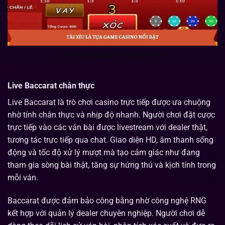
Tài Xỉu là tựa game Casino nổi bật
Live Baccarat chân thực
Live Baccarat là trò chơi casino trực tiếp được ưa chuộng
nhờ tính chân thực và nhịp độ nhanh. Người chơi đặt cược
trực tiếp vào các ván bài được livestream với dealer thật,
tương tác trực tiếp qua chat. Giao diện HD, âm thanh sống
động và tốc độ xử lý mượt mà tạo cảm giác như đang
tham gia sòng bài thật, tăng sự hứng thú và kịch tính trong
mỗi ván.
Baccarat được đảm bảo công bằng nhờ công nghệ RNG
kết hợp với quản lý dealer chuyên nghiệp. Người chơi dễ