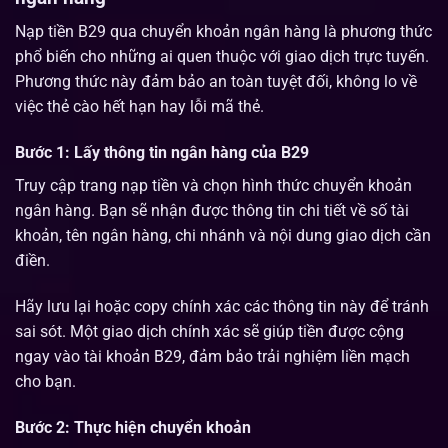
Nạp tiền B29 qua chuyển khoản ngân hàng là phương thức
phổ biến cho những ai quen thuộc với giao dịch trực tuyến.
Phương thức này đảm bảo an toàn tuyệt đối, không lo về
việc thẻ cào hết hạn hay lỗi mã thẻ.
Bước 1: Lấy thông tin ngân hàng của B29
Truy cập trang nạp tiền và chọn hình thức chuyển khoản
ngân hàng. Bạn sẽ nhận được thông tin chi tiết về số tài
khoản, tên ngân hàng, chi nhánh và nội dung giao dịch cần
điền.
Hãy lưu lại hoặc copy chính xác các thông tin này để tránh
sai sót. Một giao dịch chính xác sẽ giúp tiền được cộng
ngay vào tài khoản B29, đảm bảo trải nghiệm liền mạch
cho bạn.
Bước 2: Thực hiện chuyển khoản