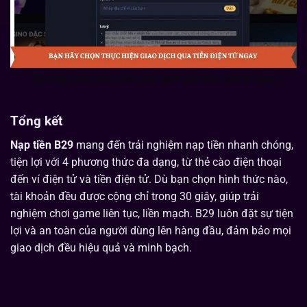
Bạn hãy chọn thực hiện giao dịch qua tiền điện tử ngay
Tổng kết
Nạp tiền B29
mang đến trải nghiệm nạp tiền nhanh chóng,
tiện lợi với 4 phương thức đa dạng, từ thẻ cào điện thoại
đến ví điện tử và tiền điện tử. Dù bạn chọn hình thức nào,
tài khoản đều được cộng chỉ trong 30 giây, giúp trải
nghiệm chơi game liên tục, liền mạch. B29 luôn đặt sự tiện
lợi và an toàn của người dùng lên hàng đầu, đảm bảo mọi
giao dịch đều hiệu quả và minh bạch.