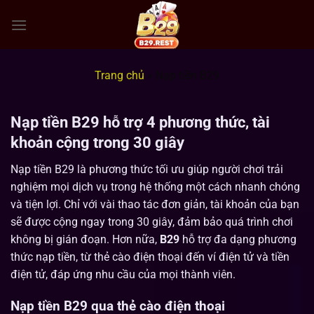
Bỏ
qua
nội
dung
Trang chủ
»
Nạp tiền B29
Nạp tiền B29 hỗ trợ 4 phương thức, tài
khoản cộng trong 30 giây
Nạp tiền B29 là phương thức tối ưu giúp người chơi trải
nghiệm mọi dịch vụ trong hệ thống một cách nhanh chóng
và tiện lợi. Chỉ với vài thao tác đơn giản, tài khoản của bạn
sẽ được cộng ngay trong 30 giây, đảm bảo quá trình chơi
không bị gián đoạn. Hơn nữa,
B29
hỗ trợ đa dạng phương
thức nạp tiền, từ thẻ cào điện thoại đến ví điện tử và tiền
điện tử, đáp ứng nhu cầu của mọi thành viên.
Nạp tiền B29 qua thẻ cào điện thoại