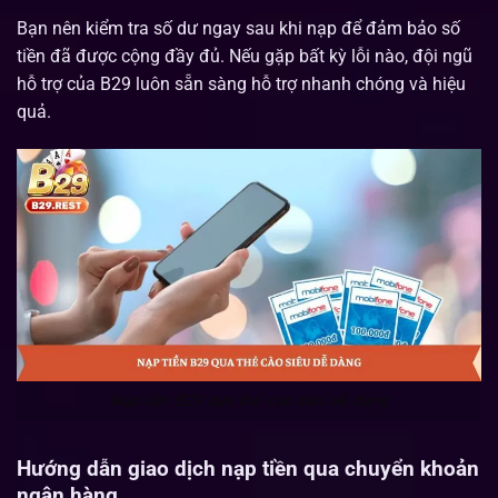
Bạn nên kiểm tra số dư ngay sau khi nạp để đảm bảo số
tiền đã được cộng đầy đủ. Nếu gặp bất kỳ lỗi nào, đội ngũ
hỗ trợ của B29 luôn sẵn sàng hỗ trợ nhanh chóng và hiệu
quả.
Nạp tiền B29 qua thẻ cào siêu dễ dàng
Hướng dẫn giao dịch nạp tiền qua chuyển khoản
ngân hàng