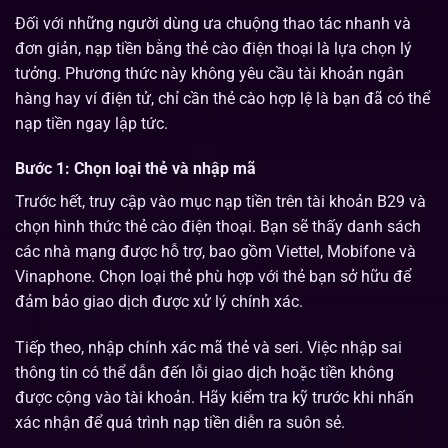
Đối với những người dùng ưa chuộng thao tác nhanh và
đơn giản, nạp tiền bằng thẻ cào điện thoại là lựa chọn lý
tưởng. Phương thức này không yêu cầu tài khoản ngân
hàng hay ví điện tử, chỉ cần thẻ cào hợp lệ là bạn đã có thể
nạp tiền ngay lập tức.
Bước 1: Chọn loại thẻ và nhập mã
Trước hết, truy cập vào mục nạp tiền trên tài khoản B29 và
chọn hình thức thẻ cào điện thoại. Bạn sẽ thấy danh sách
các nhà mạng được hỗ trợ, bao gồm Viettel, Mobifone và
Vinaphone. Chọn loại thẻ phù hợp với thẻ bạn sở hữu để
đảm bảo giao dịch được xử lý chính xác.
Tiếp theo, nhập chính xác mã thẻ và seri. Việc nhập sai
thông tin có thể dẫn đến lỗi giao dịch hoặc tiền không
được cộng vào tài khoản. Hãy kiểm tra kỹ trước khi nhấn
xác nhận để quá trình nạp tiền diễn ra suôn sẻ.