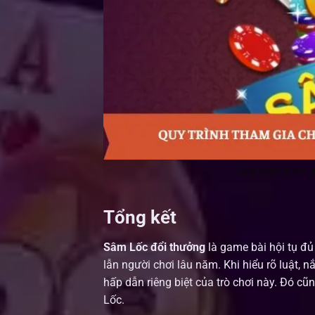
Quy trình tham g
Tổng kết
Sâm Lốc đổi thưởng
là game bài hội tụ đủ 
lẫn người chơi lâu năm. Khi hiểu rõ luật, 
hấp dẫn riêng biệt của trò chơi này. Đó c
Lốc.