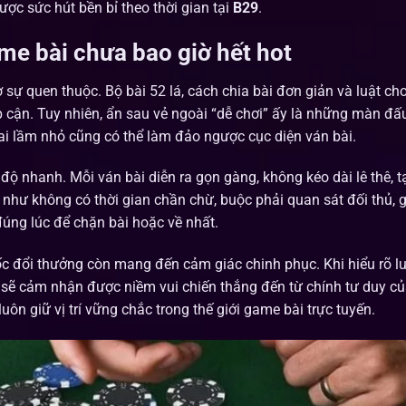
ược sức hút bền bỉ theo thời gian tại
B29
.
e bài chưa bao giờ hết hot
sự quen thuộc. Bộ bài 52 lá, cách chia bài đơn giản và luật chơ
 cận. Tuy nhiên, ẩn sau vẻ ngoài “dễ chơi” ấy là những màn đấu
sai lầm nhỏ cũng có thể làm đảo ngược cục diện ván bài.
ộ nhanh. Mỗi ván bài diễn ra gọn gàng, không kéo dài lê thê, t
n như không có thời gian chần chừ, buộc phải quan sát đối thủ, g
đúng lúc để chặn bài hoặc về nhất.
Lốc đổi thưởng còn mang đến cảm giác chinh phục. Khi hiểu rõ l
i sẽ cảm nhận được niềm vui chiến thắng đến từ chính tư duy c
luôn giữ vị trí vững chắc trong thế giới game bài trực tuyến.