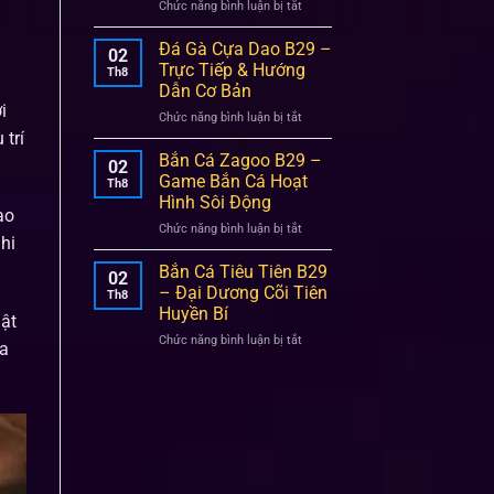
Chức năng bình luận bị tắt
ở
Sự
Đá
Thật
Gà
&
Đá Gà Cựa Dao B29 –
02
Cựa
Mẹo
Trực Tiếp & Hướng
Th8
Sắt
Chơi
Dẫn Cơ Bản
B29
Thực
i
Chức năng bình luận bị tắt
ở
–
Sự
 trí
Đá
Trận
Có
Gà
Đấu
Bắn Cá Zagoo B29 –
Ích
02
Cựa
Chiến
Game Bắn Cá Hoạt
Th8
Dao
Thuật
Hình Sôi Động
B29
Dài
ạo
Chức năng bình luận bị tắt
ở
–
Hơi
hi
Bắn
Trực
Cá
Tiếp
Bắn Cá Tiêu Tiên B29
02
Zagoo
&
– Đại Dương Cõi Tiên
Th8
B29
Hướng
Huyền Bí
uật
–
Dẫn
Chức năng bình luận bị tắt
ở
Game
Cơ
ủa
Bắn
Bắn
Bản
Cá
Cá
Tiêu
Hoạt
Tiên
Hình
B29
Sôi
–
Động
Đại
Dương