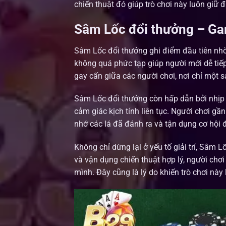
chiến thuật đó giúp trò chơi này luôn giữ đ
Sâm Lốc đổi thưởng – Gam
Sâm Lốc đổi thưởng ghi điểm đầu tiên nhờ 
không quá phức tạp giúp người mới dễ tiếp
gay cấn giữa các người chơi, nơi chỉ một 
Sâm Lốc đổi thưởng còn hấp dẫn bởi nhịp đ
cảm giác kịch tính liên tục. Người chơi gầ
nhớ các lá đã đánh ra và tận dụng cơ hội 
Không chỉ dừng lại ở yếu tố giải trí, Sâm 
và vận dụng chiến thuật hợp lý, người chơ
mình. Đây cũng là lý do khiến trò chơi này 