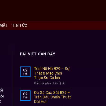
MÃI
TIN TỨC
BÀI VIẾT GẦN ĐÂY
Tool Nổ Hũ B29 – Sự
02
Thật & Mẹo Chơi
Th8
Thực Sự Có Ích
Chức năng bình luận bị tắt
ở
Tool
ối
Nổ
Đá Gà Cựa Sắt B29 –
02
Hũ
hỏi
Trận Đấu Chiến Thuật
Th8
B29
Dài Hơi
ố
–