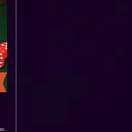
Cõi
Tiên
Huyền
Bí
ao.