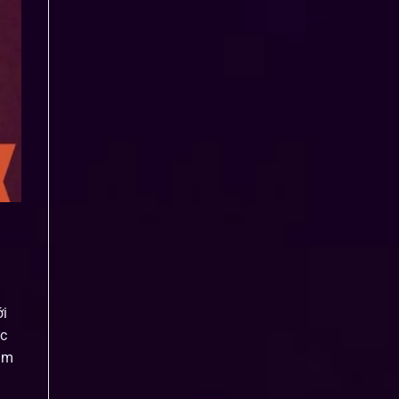
ới
ức
Sâm