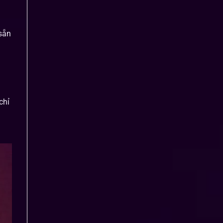
 sẵn
chỉ