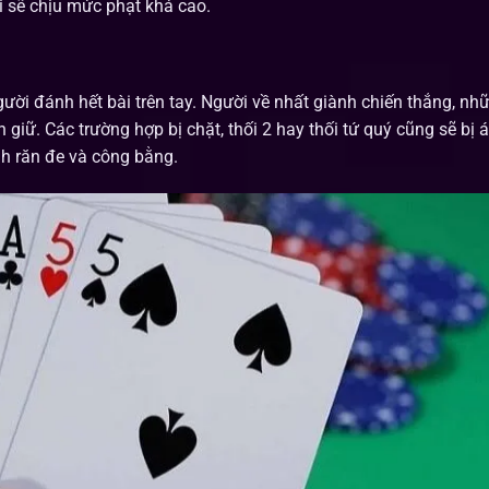
i sẽ chịu mức phạt khá cao.
ười đánh hết bài trên tay. Người về nhất giành chiến thắng, nh
n giữ. Các trường hợp bị chặt, thối 2 hay thối tứ quý cũng sẽ bị 
h răn đe và công bằng.