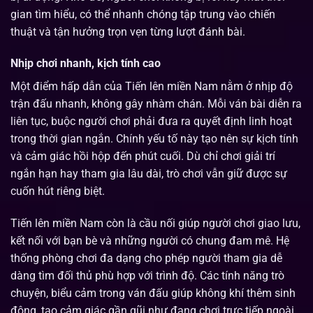
gian tìm hiểu, có thể nhanh chóng tập trung vào chiến
thuật và tận hưởng trọn vẹn từng lượt đánh bài.
Nhịp chơi nhanh, kịch tính cao
Một điểm hấp dẫn của Tiến lên miền Nam nằm ở nhịp độ
trận đấu nhanh, không gây nhàm chán. Mỗi ván bài diễn ra
liên tục, buộc người chơi phải đưa ra quyết định linh hoạt
trong thời gian ngắn. Chính yếu tố này tạo nên sự kịch tính
và cảm giác hồi hộp đến phút cuối. Dù chỉ chơi giải trí
ngắn hạn hay tham gia lâu dài, trò chơi vẫn giữ được sự
cuốn hút riêng biệt.
Tiến lên miền Nam còn là cầu nối giúp người chơi giao lưu,
kết nối với bạn bè và những người có chung đam mê. Hệ
thống phòng chơi đa dạng cho phép người tham gia dễ
dàng tìm đối thủ phù hợp với trình độ. Các tính năng trò
chuyện, biểu cảm trong ván đấu giúp không khí thêm sinh
động, tạo cảm giác gần gũi như đang chơi trực tiếp ngoài