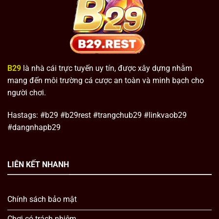
Bí
B29
là nhà cái trực tuyến uy tín, được xây dựng nhằm
mang đến môi trường cá cược an toàn và minh bạch cho
người chơi.
Hastags: #b29 #b29rest #trangchub29 #linkvaob29
#dangnhapb29
LIÊN KẾT NHANH
Chính sách bảo mật
Chơi có trách nhiệm