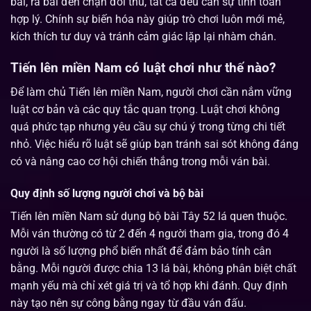
bài, ra bài đến chặn đối thủ, tất cả đều cần sự tính toán
hợp lý. Chính sự biến hóa này giúp trò chơi luôn mới mẻ,
kích thích tư duy và tránh cảm giác lặp lại nhàm chán.
Tiến lên miền Nam có luật chơi như thế nào?
Để làm chủ Tiến lên miền Nam, người chơi cần nắm vững
luật cơ bản và các quy tắc quan trọng. Luật chơi không
quá phức tạp nhưng yêu cầu sự chú ý trong từng chi tiết
nhỏ. Việc hiểu rõ luật sẽ giúp bạn tránh sai sót không đáng
có và nâng cao cơ hội chiến thắng trong mỗi ván bài.
Quy định số lượng người chơi và bộ bài
Tiến lên miền Nam sử dụng bộ bài Tây 52 lá quen thuộc.
Mỗi ván thường có từ 2 đến 4 người tham gia, trong đó 4
người là số lượng phổ biến nhất để đảm bảo tính cân
bằng. Mỗi người được chia 13 lá bài, không phân biệt chất
mạnh yếu mà chỉ xét giá trị và tổ hợp khi đánh. Quy định
này tạo nên sự công bằng ngay từ đầu ván đấu.