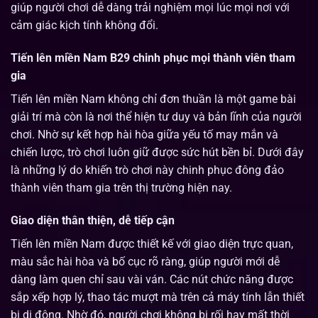
giúp người chơi dễ dàng trải nghiệm mọi lúc mọi nơi với
cảm giác kịch tính không đổi.
Tiến lên miền Nam B29 chinh phục mọi thành viên tham
gia
Tiến lên miền Nam không chỉ đơn thuần là một game bài
giải trí mà còn là nơi thể hiện tư duy và bản lĩnh của người
chơi. Nhờ sự kết hợp hài hòa giữa yếu tố may mắn và
chiến lược, trò chơi luôn giữ được sức hút bền bỉ. Dưới đây
là những lý do khiến trò chơi này chinh phục đông đảo
thành viên tham gia trên thị trường hiện nay.
Giao diện thân thiện, dễ tiếp cận
Tiến lên miền Nam được thiết kế với giao diện trực quan,
màu sắc hài hòa và bố cục rõ ràng, giúp người mới dễ
dàng làm quen chỉ sau vài ván. Các nút chức năng được
sắp xếp hợp lý, thao tác mượt mà trên cả máy tính lẫn thiết
bị di động. Nhờ đó, người chơi không bị rối hay mất thời