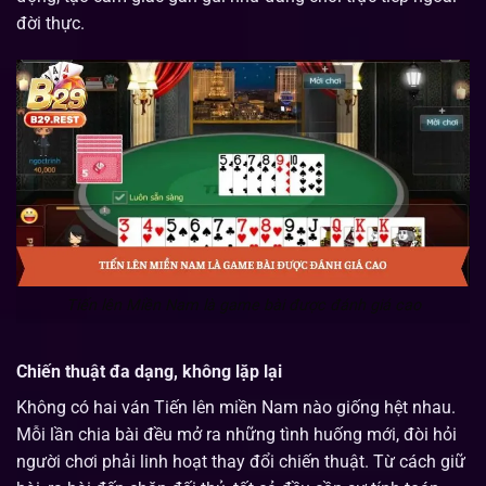
đời thực.
Tiến lên Miền Nam là game bài được đánh giá cao
Chiến thuật đa dạng, không lặp lại
Không có hai ván Tiến lên miền Nam nào giống hệt nhau.
Mỗi lần chia bài đều mở ra những tình huống mới, đòi hỏi
người chơi phải linh hoạt thay đổi chiến thuật. Từ cách giữ