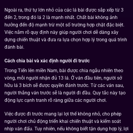
Ngoài ra, thứ tự lớn nhỏ của các lá bài được sắp xếp từ 3
đến 2, trong đó lá 2 là mạnh nhất. Chất bài không ảnh
hưởng đến độ mạnh trừ một số trường hợp chặt đặc biệt.
Việc nắm rõ quy định này giúp người chơi dễ dàng xây
dựng chiến thuật và đưa ra lựa chọn hợp lý trong quá trình
đánh bài.
Cách chia bài và xác định người đi trước
Trong Tiến lên miền Nam, bài được chia ngẫu nhiên theo
vòng, mỗi người nhận đủ 13 lá. Ở ván đầu tiên, người sở
hữu lá 3 bích sẽ được quyền đánh trước. Từ các ván sau,
người thắng ván trước sẽ là người đi đầu. Quy tắc này tạo
động lực cạnh tranh rõ ràng giữa các người chơi.
Việc được đi trước mang lại lợi thế không nhỏ, cho phép
người chơi chủ động triển khai chiến thuật và kiểm soát
nhịp ván đấu. Tuy nhiên, nếu không biết tận dụng hợp lý, lợi